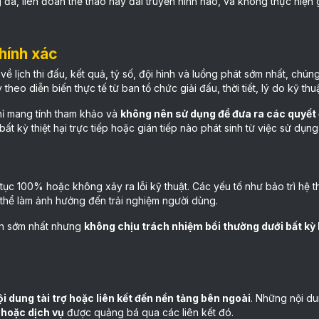
đá, liên đoàn thể thao hay đài truyền hình nào, và không thực hiện g
hính xác
ề lịch thi đấu, kết quả, tỷ số, đội hình và luồng phát sớm nhất, chún
y theo diễn biến thực tế từ ban tổ chức giải đấu, thời tiết, lý do kỹ t
hỉ mang tính tham khảo và
không nên sử dụng để đưa ra các quyết đ
bất kỳ thiệt hại trực tiếp hoặc gián tiếp nào phát sinh từ việc sử dụng
ục 100% hoặc không xảy ra lỗi kỹ thuật. Các yếu tố như bảo trì hệ 
thể làm ảnh hưởng đến trải nghiệm người dùng.
an sớm nhất nhưng
không chịu trách nhiệm bồi thường dưới bất kỳ
 dung tài trợ hoặc liên kết đến nền tảng bên ngoài
. Những nội d
 hoặc dịch vụ
được quảng bá qua các liên kết đó.