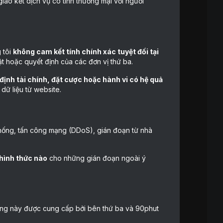
iao kết dịch vụ có tính thương mại với người
g tôi
không cam kết tính chính xác tuyệt đối tại
huật hoặc quyết định của các đơn vị thứ ba.
ịnh tài chính, đặt cược hoặc hành vi có hệ quả
 dữ liệu từ website.
thống, tấn công mạng (DDoS), gián đoạn từ nhà
 hình thức nào
cho những gián đoạn ngoài ý
ung này được cung cấp bởi bên thứ ba và 90phut