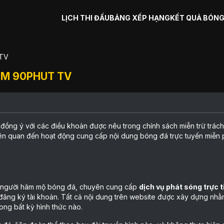
LỊCH THI ĐẤU
BẢNG XẾP HẠNG
KẾT QUẢ BÓNG
 TV
ỆM 90PHUT TV
 đồng ý với các điều khoản được nêu trong chính sách miễn trừ trác
liên quan đến hoạt động cung cấp nội dung bóng đá trực tuyến miễn 
g người hâm mộ bóng đá, chuyên cung cấp
dịch vụ phát sóng trực 
đăng ký tài khoản. Tất cả nội dung trên website được xây dựng nh
ong bất kỳ hình thức nào.