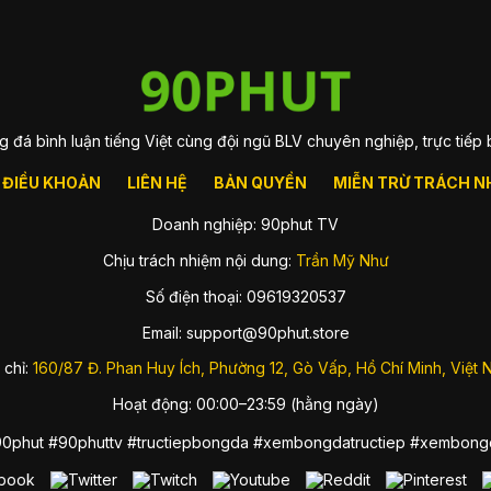
g đá bình luận tiếng Việt cùng đội ngũ BLV chuyên nghiệp, trực tiếp
ĐIỀU KHOẢN
LIÊN HỆ
BẢN QUYỀN
MIỄN TRỪ TRÁCH N
Doanh nghiệp: 90phut TV
Chịu trách nhiệm nội dung:
Trần Mỹ Như
Số điện thoại: 09619320537
Email:
support@90phut.store
 chỉ:
160/87 Đ. Phan Huy Ích, Phường 12, Gò Vấp, Hồ Chí Minh, Việt
Hoạt động: 00:00–23:59 (hằng ngày)
90phut #90phuttv #tructiepbongda #xembongdatructiep #xembong