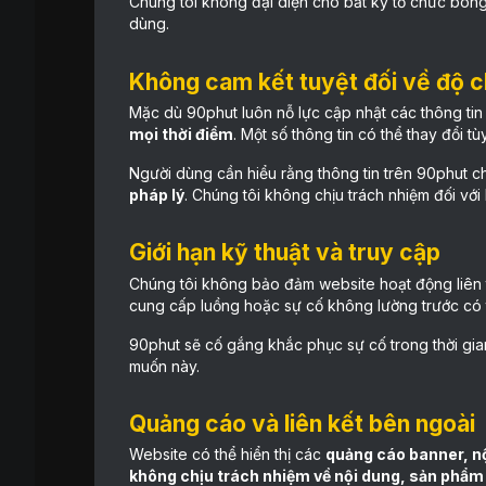
Chúng tôi không đại diện cho bất kỳ tổ chức bóng 
dùng.
Không cam kết tuyệt đối về độ c
Mặc dù 90phut luôn nỗ lực cập nhật các thông tin v
mọi thời điểm
. Một số thông tin có thể thay đổi tù
Người dùng cần hiểu rằng thông tin trên 90phut c
pháp lý
. Chúng tôi không chịu trách nhiệm đối với 
Giới hạn kỹ thuật và truy cập
Chúng tôi không bảo đảm website hoạt động liên t
cung cấp luồng hoặc sự cố không lường trước có 
90phut sẽ cố gắng khắc phục sự cố trong thời gi
muốn này.
Quảng cáo và liên kết bên ngoài
Website có thể hiển thị các
quảng cáo banner, nội
không chịu trách nhiệm về nội dung, sản phẩm