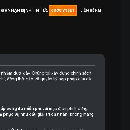
 ĐÁ
NHẬN ĐỊNH
TIN TỨC
CƯỢC VSBET
LIÊN HỆ KM
h nhiệm dưới đây. Chúng tôi xây dựng chính sách
phí, đồng thời bảo vệ quyền lợi hợp pháp của cả
tiếp bóng đá miễn phí
với mục đích phi thương
ằm
phục vụ nhu cầu giải trí cá nhân
, không mang